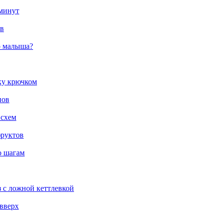
 минут
ов
о малыша?
ку крючком
нов
 схем
фруктов
о шагам
з с ложной кеттлевкой
 вверх