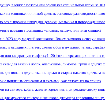
душку, в юбку с поясом или брюки без специальной лапки за 10
 как на машинке или иглой сделать основные разновидности шв
тую без выкройки шапку для девочки, мальчика и новорождённог
чные изделия в домашних условиях на двух или пяти спицах?
ых в 2023 году моделей котошапок. Вяжем зимнюю женскую шап
евных и нарядных платьев, схемы юбок и ажурных летних сарафа
лую или квадратную салфетку? 120 фото потрясающих новинок и
 схем для вязания яблок, апельсинов, лимонов, груш и других 
к для пола из джута, ткани, пряжи и старых пакетов крючком п
к с понятным описанием и схемами, как связать их на спицах
и на свитере, кофте, жилете горловины при реглане сверху вни
ия для мужского свитера и женского джемпера горловины снизу