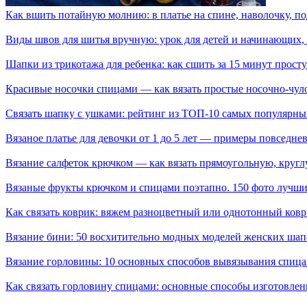
Как вшить потайную молнию: в платье на спине, наволочку, по
Виды швов для шитья вручную: урок для детей и начинающих,
Шапки из трикотажа для ребенка: как сшить за 15 минут прос
Красивые носочки спицами — как вязать простые носочно-чуло
Связать шапку с ушками: рейтинг из ТОП-10 самых популярн
Вязаное платье для девочки от 1 до 5 лет — примеры повседн
Вязание салфеток крючком — как вязать прямоугольную, круг
Вязаные фрукты крючком и спицами поэтапно. 150 фото лучших
Как связать коврик: вяжем разноцветный или однотонный коври
Вязание бини: 50 восхитительно модных моделей женских шапо
Вязание горловины: 10 основных способов вывязывания спицам
Как связать горловину спицами: основные способы изготовлен